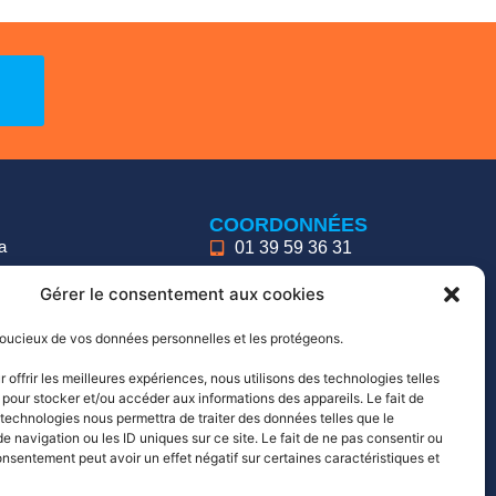
COORDONNÉES
a
01 39 59 36 31
contact@bioveba.com
Gérer le consentement aux cookies
36 Av. des Châtaigniers,
tialité
95150 Taverny
ucieux de vos données personnelles et les protégeons.
es
offrir les meilleures expériences, nous utilisons des technologies telles
 pour stocker et/ou accéder aux informations des appareils. Le fait de
 technologies nous permettra de traiter des données telles que le
 navigation ou les ID uniques sur ce site. Le fait de ne pas consentir ou
onsentement peut avoir un effet négatif sur certaines caractéristiques et
Design by
LE CAFÉ DU WEB