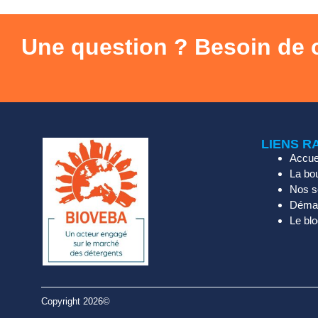
Une question ? Besoin de 
LIENS R
Accue
La bo
Nos s
Démar
Le bl
Copyright 2026©