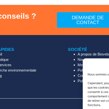
conseils ?
DEMANDE DE
CONTACT
APIDES
SOCIÉTÉ
il
A propos de Bioveb
utique
Nous contacter
ervices
Mentions Légales
che environnementale
Politique de confiden
Nous sommes so
og
Conditions général
Politique de retour
Cependant, pour 
que les cookies
consentir à ces
comportement de
de retirer son c
fonctions.