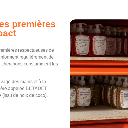
res premières
pact
remières respectueuses de
 informent régulièrement de
ous cherchons constamment les
avage des mains et à la
emière appelée BETADET
(issu de noix de coco).