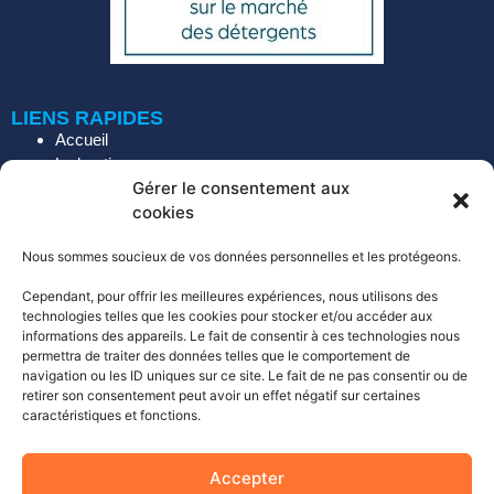
LIENS RAPIDES
Accueil
La boutique
Gérer le consentement aux
Nos services
cookies
Démarche environnementale
Le blog
Nous sommes soucieux de vos données personnelles et les protégeons.
SOCIÉTÉ
Cependant, pour offrir les meilleures expériences, nous utilisons des
A propos de Bioveba
technologies telles que les cookies pour stocker et/ou accéder aux
Nous contacter
informations des appareils. Le fait de consentir à ces technologies nous
Mentions Légales
permettra de traiter des données telles que le comportement de
Politique de confidentialité
navigation ou les ID uniques sur ce site. Le fait de ne pas consentir ou de
retirer son consentement peut avoir un effet négatif sur certaines
Conditions générales
caractéristiques et fonctions.
Politique de retour
COORDONNÉES
Accepter
01 39 59 36 31