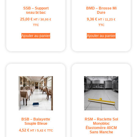
SSB – Support
BMD – Brosse Mi
seau bi bac
Dure
25,00
€
9,36
€
HT /
30,00
€
HT /
11,23
€
TTC
TTC
Ajouter au panier
Ajouter au panier
BSB – Balayette
RSM – Raclette Sol
Souple Bleue
Monobloc
Élastomère 40CM
4,52
€
HT /
5,42
€
TTC
Sans Manche