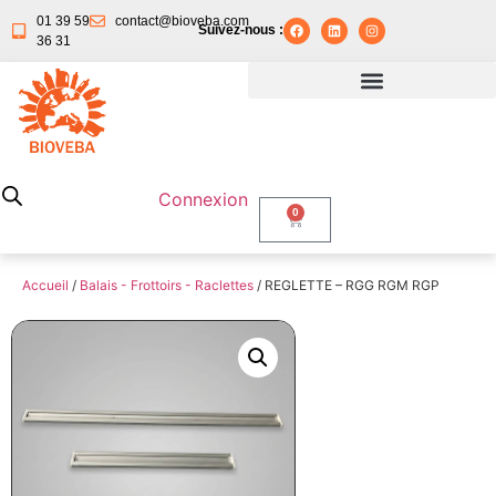
01 39 59
contact@bioveba.com
Suivez-nous :
36 31
Connexion
0
Accueil
/
Balais - Frottoirs - Raclettes
/ REGLETTE – RGG RGM RGP