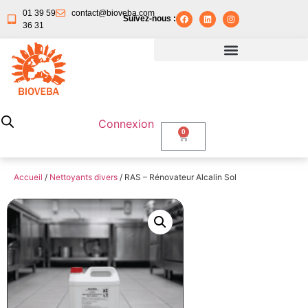
01 39 59
contact@bioveba.com
Suivez-nous :
36 31
Connexion
0
Accueil
/
Nettoyants divers
/ RAS – Rénovateur Alcalin Sol