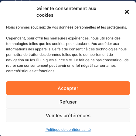
La boutique
Gérer le consentement aux
Nos services
cookies
Démarche environnementale
Le blog
Nous sommes soucieux de vos données personnelles et les protégeons.
SOCIÉTÉ
Cependant, pour offrir les meilleures expériences, nous utilisons des
A propos de Bioveba
technologies telles que les cookies pour stocker et/ou accéder aux
Nous contacter
informations des appareils. Le fait de consentir à ces technologies nous
Mentions Légales
permettra de traiter des données telles que le comportement de
Politique de confidentialité
navigation ou les ID uniques sur ce site. Le fait de ne pas consentir ou de
retirer son consentement peut avoir un effet négatif sur certaines
Conditions générales
caractéristiques et fonctions.
Politique de retour
COORDONNÉES
Accepter
01 39 59 36 31
Refuser
contact@bioveba.com
36 Av. des Châtaigniers,
Voir les préférences
95150 Taverny
Politique de confidentialité
Copyright 2026©
Design by
LE CAFÉ DU WEB