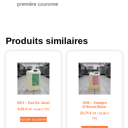
première couronne
Produits similaires
EDJ – Eau De Javel
VAB – Vinaigre
D’Alcool Blanc
6,95
€
HT /
8,34
€
TTC
25,75
€
HT /
30,90
€
TTC
Ajouter au panier