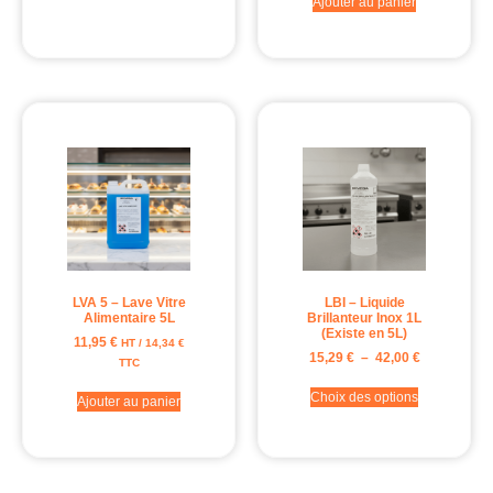
Ajouter au panier
LVA 5 – Lave Vitre
LBI – Liquide
Alimentaire 5L
Brillanteur Inox 1L
(Existe en 5L)
11,95
€
HT /
14,34
€
15,29
€
–
42,00
€
TTC
Choix des options
Ajouter au panier